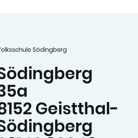
Volksschule Södingberg
Södingberg
35a
8152 Geistthal-
Södingberg