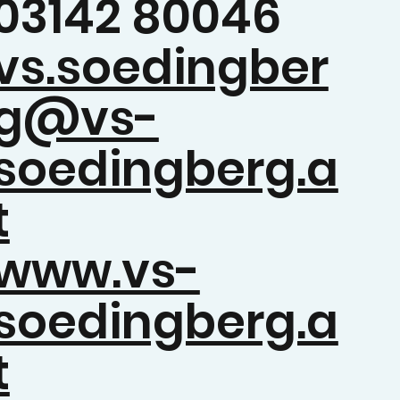
03142 80046
vs.soedingber
g@vs-
soedingberg.a
t
www.vs-
soedingberg.a
t