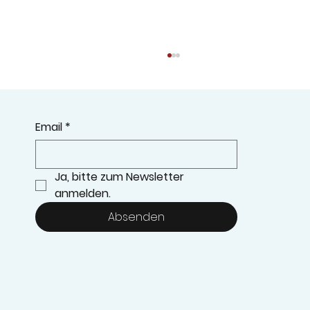
Email
*
Ja, bitte zum Newsletter 
Schulschlussgottesdienst
anmelden.
Absenden